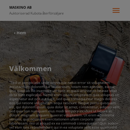
MASKINO AB
Auktoriserad Kubota återförsäljare
‹ Hem
Välkommen
"Sed ut perspiciatis unde omnis iste natus error sit voluptatem
accusantium doloremque laudantium, totam rem aperiam, eaque
ipsa quae ab illo inventore veritatis et quasi architecto beatae vitae
dicta sunt explicabo. Nemo enim ipsam voluptatem quia voluptas sit
aspernatur aut odit aut fugit, sed quia consequuntur magni dolores
eos qui ratione voluptatem sequi nesciunt. Neque porro quisquam
est, qui dolorem ipsum quia dolor sit amet, consectetur, adipisci velit,
sed quia non numquam eius modi tempora incidunt ut labore et
dolore magnam aliquam quaerat voluptatem. Ut enim ad minima
veniam, quis nostrum exercitationem ullam corporis suscipit
laboriosam, nisi ut aliquid ex ea commodi consequatur? Quis autem
vel eum iure reprehenderit qui in ea voluptate velit esse quam nihil