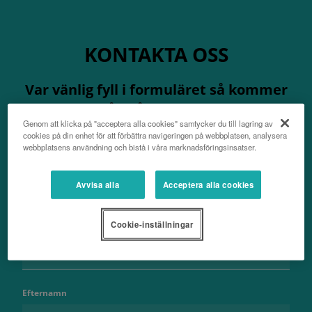
KONTAKTA OSS
Var vänlig fyll i formuläret så kommer
en expert från vårt team att kontakta
Genom att klicka på "acceptera alla cookies" samtycker du till lagring av
dig så snart som möjligt.
cookies på din enhet för att förbättra navigeringen på webbplatsen, analysera
webbplatsens användning och bistå i våra marknadsföringsinsatser.
Avvisa alla
Acceptera alla cookies
Cookie-inställningar
Namn
Efternamn