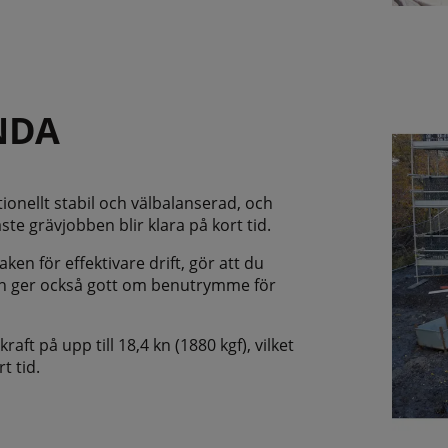
NDA
onellt stabil och välbalanserad, och
ste grävjobben blir klara på kort tid.
n för effektivare drift, gör att du
en ger också gott om benutrymme för
aft på upp till 18,4 kn (1880 kgf), vilket
t tid.