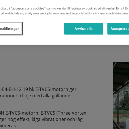
cka på "acceptera alla cookies" samtycker du till lagring av cookies på din enhet för att för
 på webbplatsen, analysera webbplatsens användning och bistå i våra marknadsföringsinsa
BROSCHYR
nställningar
Avvisa alla
Acceptera 
A
5-E4-BH-12 19 hk E-TVCS-motorn ger
ationer, i linje med alla gällande
H E-TVCS-motorn. E-TVCS (Three Vortex
 hög effekt, låga vibrationer och låg
nimeras.