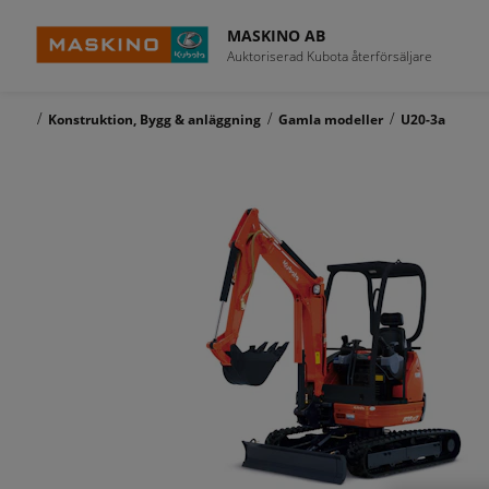
MASKINO AB
Auktoriserad Kubota återförsäljare
/
/
/
Konstruktion, Bygg & anläggning
Gamla modeller
U20-3a