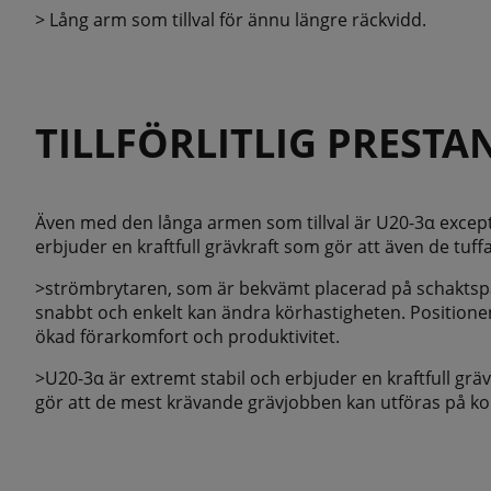
> Lång arm som tillval för ännu längre räckvidd.
TILLFÖRLITLIG PRESTA
Även med den långa armen som tillval är U20-3α excepti
erbjuder en kraftfull grävkraft som gör att även de tuffa
>strömbrytaren, som är bekvämt placerad på schaktspake
snabbt och enkelt kan ändra körhastigheten. Position
ökad förarkomfort och produktivitet.
>U20-3α är extremt stabil och erbjuder en kraftfull grävkr
gör att de mest krävande grävjobben kan utföras på kor