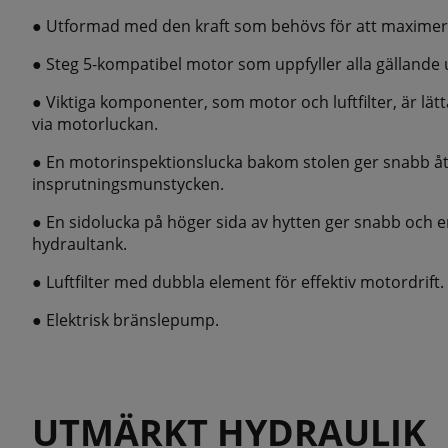
● Utformad med den kraft som behövs för att maximera
● Steg 5-kompatibel motor som uppfyller alla gälland
● Viktiga komponenter, som motor och luftfilter, är lät
via motorluckan.
● En motorinspektionslucka bakom stolen ger snabb åt
insprutningsmunstycken.
● En sidolucka på höger sida av hytten ger snabb och en
hydraultank.
● Luftfilter med dubbla element för effektiv motordrift.
● Elektrisk bränslepump.
UTMÄRKT HYDRAULIK