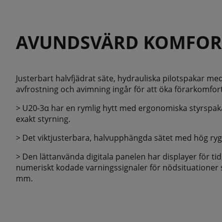
AVUNDSVÄRD KOMFOR
Justerbart halvfjädrat säte, hydrauliska pilotspakar m
avfrostning och avimning ingår för att öka förarkomfor
> U20-3α har en rymlig hytt med ergonomiska styrspak
exakt styrning.
> Det viktjusterbara, halvupphängda sätet med hög ryg
> Den lättanvända digitala panelen har displayer för t
numeriskt kodade varningssignaler för nödsituationer s
mm.