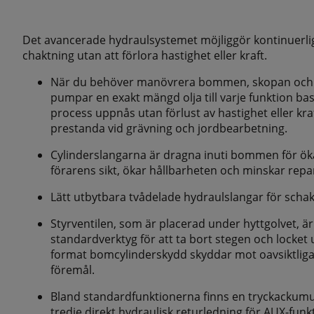
Det avancerade hydraulsystemet möjliggör kontinuerli
chaktning utan att förlora hastighet eller kraft.
När du behöver manövrera bommen, skopan och sv
pumpar en exakt mängd olja till varje funktion ba
process uppnås utan förlust av hastighet eller kra
prestanda vid grävning och jordbearbetning.
Cylinderslangarna är dragna inuti bommen för öka
förarens sikt, ökar hållbarheten och minskar rep
Lätt utbytbara tvådelade hydraulslangar för sch
Styrventilen, som är placerad under hyttgolvet, är
standardverktyg för att ta bort stegen och locket un
format bomcylinderskydd skyddar mot oavsiktliga 
föremål.
Bland standardfunktionerna finns en tryckackumul
tredje direkt hydraulisk returledning för AUX-funk