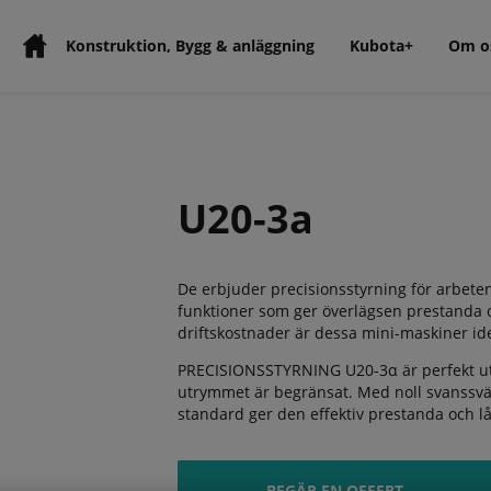
Konstruktion, Bygg & anläggning
Kubota+
Om o
U20-3a
De erbjuder precisionsstyrning för arbe
funktioner som ger överlägsen prestanda och
driftskostnader är dessa mini-maskiner ide
PRECISIONSSTYRNING U20-3α är perfekt utru
utrymmet är begränsat. Med noll svanssv
standard ger den effektiv prestanda och lå
BEGÄR EN OFFERT