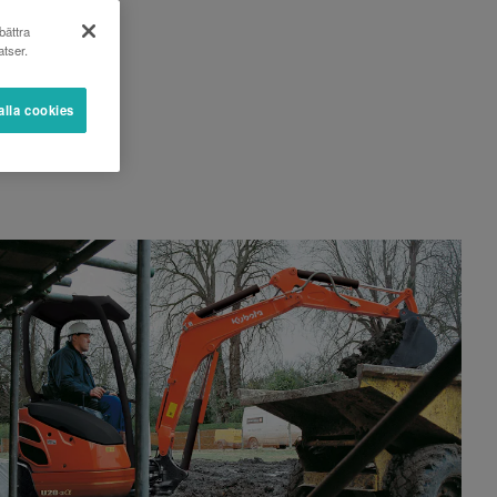
bättra
tser.
alla cookies