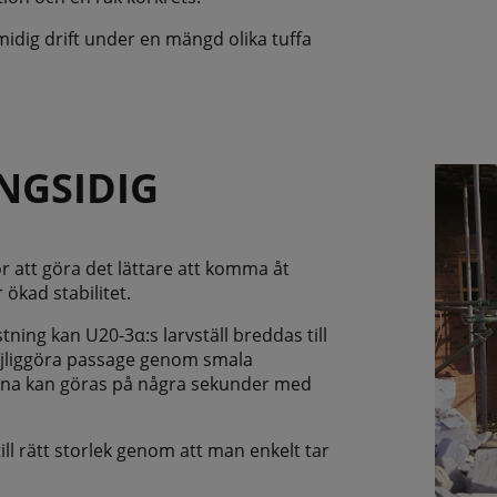
ch smidig drift under en mängd olika tuffa
NGSIDIG
r att göra det lättare att komma åt
 ökad stabilitet.
tning kan U20-3α:s larvställ breddas till
möjliggöra passage genom smala
rna kan göras på några sekunder med
ll rätt storlek genom att man enkelt tar