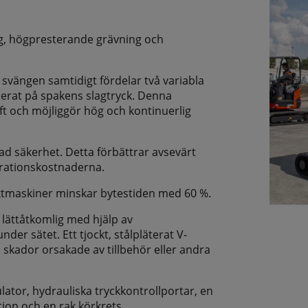
g, högpresterande grävning och
ängen samtidigt fördelar två variabla
serat på spakens slagtryck. Denna
ft och möjliggör hög och kontinuerlig
d säkerhet. Detta förbättrar avsevärt
arationskostnaderna.
aktmaskiner minskar bytestiden med 60 %.
 lättåtkomlig med hjälp av
der sätet. Ett tjockt, stålpläterat V-
skador orsakade av tillbehör eller andra
ator, hydrauliska tryckkontrollportar, en
tion och en rak körkrets.