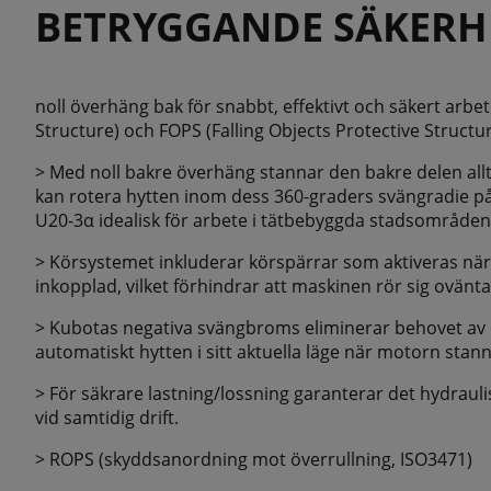
BETRYGGANDE SÄKERH
noll överhäng bak för snabbt, effektivt och säkert arbe
Structure) och FOPS (Falling Objects Protective Struc
> Med noll bakre överhäng stannar den bakre delen allt
kan rotera hytten inom dess 360-graders svängradie på 
U20-3α idealisk för arbete i tätbebyggda stadsområden
> Körsystemet inkluderar körspärrar som aktiveras när 
inkopplad, vilket förhindrar att maskinen rör sig ovänta
> Kubotas negativa svängbroms eliminerar behovet av e
automatiskt hytten i sitt aktuella läge när motorn stann
> För säkrare lastning/lossning garanterar det hydraul
vid samtidig drift.
> ROPS (skyddsanordning mot överrullning, ISO3471)