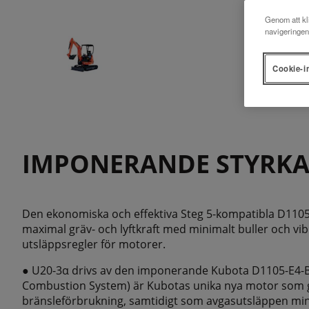
Genom att kli
navigeringen
Cookie-i
IMPONERANDE STYRK
Den ekonomiska och effektiva Steg 5-kompatibla D110
maximal gräv- och lyftkraft med minimalt buller och vibr
utsläppsregler för motorer.
● U20-3α drivs av den imponerande Kubota D1105-E4-B
Combustion System) är Kubotas unika nya motor som ger
bränsleförbrukning, samtidigt som avgasutsläppen mi