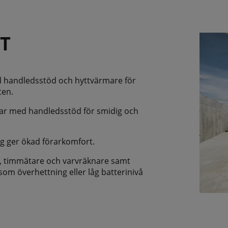
T
ed handledsstöd och hyttvärmare för
ten.
ar med handledsstöd för smidig och
g ger ökad förarkomfort.
id, timmätare och varvräknare samt
om överhettning eller låg batterinivå