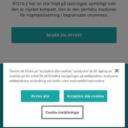
RT210-2 har en stor höjd på lastningen samtidigt som
den är mycket kompakt. Den är den perfekta maskinen
för höghöjdslastning i begränsade utrymmen.
BEGÄR EN OFFERT
Genom att klicka på "acceptera alla cookies" samtycker du till lagring av
cookies på din enhet för att förbättra navigeringen på webbplatsen, analysera
webbplatsens användning och bistå i våra marknadsföringsinsatser.
Kontakta oss
Avvisa alla
Acceptera alla cookies
För att vi ska kunna hjälpa dig vill vi att du
Cookie-inställningar
använder vårt kontaktformulär.