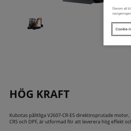
Genom att kli
navigeringen
Cookie-i
HÖG KRAFT
Kubotas pålitliga V2607-CR-E5 direktinsprutade motor,
CRS och DPF, är utformad för att leverera hög effekt och