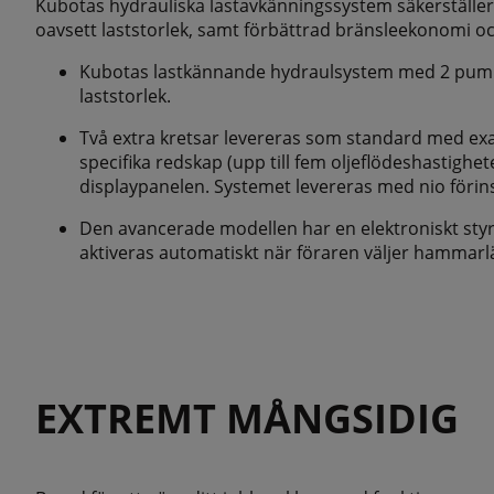
Kubotas hydrauliska lastavkänningssystem säkerställer
oavsett laststorlek, samt förbättrad bränsleekonomi o
Kubotas lastkännande hydraulsystem med 2 pumpar
laststorlek.
Två extra kretsar levereras som standard med ex
specifika redskap (upp till fem oljeflödeshastighet
displaypanelen. Systemet levereras med nio förins
Den avancerade modellen har en elektroniskt styrd
aktiveras automatiskt när föraren väljer hammarlä
EXTREMT MÅNGSIDIG