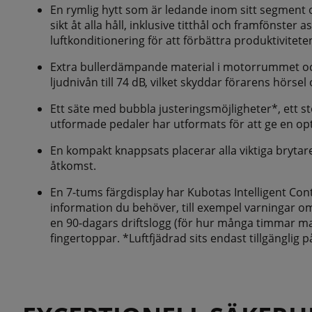
En rymlig hytt som är ledande inom sitt segment
sikt åt alla håll, inklusive titthål och framfönster 
luftkonditionering för att förbättra produktivitete
Extra bullerdämpande material i motorrummet och 
ljudnivån till 74 dB, vilket skyddar förarens hörse
Ett säte med bubbla justeringsmöjligheter*, ett 
utformade pedaler har utformats för att ge en opt
En kompakt knappsats placerar alla viktiga brytar
åtkomst.
En 7-tums färgdisplay har Kubotas Intelligent Cont
information du behöver, till exempel varningar 
en 90-dagars driftslogg (för hur många timmar mask
fingertoppar. *Luftfjädrad sits endast tillgänglig