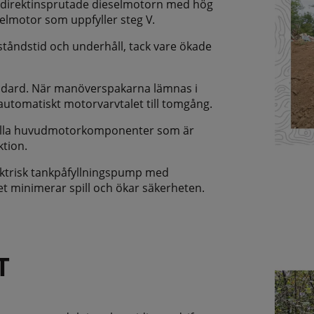
a direktinsprutade dieselmotorn med hög
eselmotor som uppfyller steg V.
ståndstid och underhåll, tack vare ökade
ndard. När manöverspakarna lämnas i
automatiskt motorvarvtalet till tomgång.
ll alla huvudmotorkomponenter som är
ktion.
ktrisk tankpåfyllningspump med
et minimerar spill och ökar säkerheten.
T