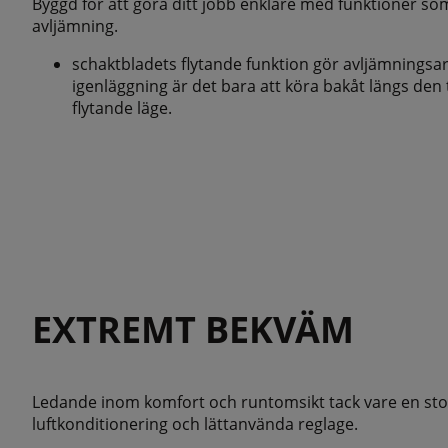
Byggd för att göra ditt jobb enklare med funktioner so
avljämning.
schaktbladets flytande funktion gör avljämningsar
igenläggning är det bara att köra bakåt längs den
flytande läge.
EXTREMT BEKVÄM
Ledande inom komfort och runtomsikt tack vare en stor,
luftkonditionering och lättanvända reglage.