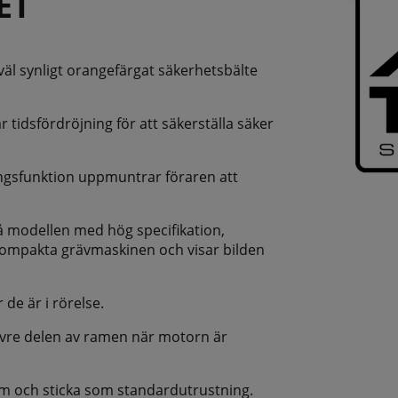
ET
 väl synligt orangefärgat säkerhetsbälte
idsfördröjning för att säkerställa säker
ingsfunktion uppmuntrar föraren att
på modellen med hög specifikation,
 kompakta grävmaskinen och visar bilden
 de är i rörelse.
övre delen av ramen när motorn är
om och sticka som standardutrustning.