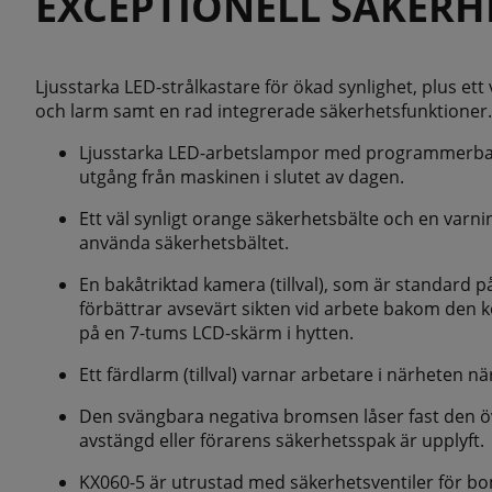
EXCEPTIONELL SÄKERH
Ljusstarka LED-strålkastare för ökad synlighet, plus ett
och larm samt en rad integrerade säkerhetsfunktioner.
Ljusstarka LED-arbetslampor med programmerbar t
utgång från maskinen i slutet av dagen.
Ett väl synligt orange säkerhetsbälte och en varn
använda säkerhetsbältet.
En bakåtriktad kamera (tillval), som är standard 
förbättrar avsevärt sikten vid arbete bakom den
på en 7-tums LCD-skärm i hytten.
Ett färdlarm (tillval) varnar arbetare i närheten när
Den svängbara negativa bromsen låser fast den 
avstängd eller förarens säkerhetsspak är upplyft.
KX060-5 är utrustad med säkerhetsventiler för b