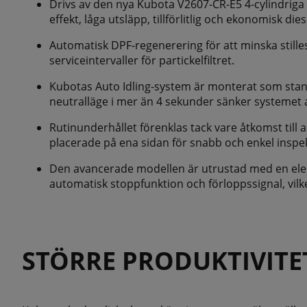
Drivs av den nya Kubota V2607-CR-E5 4-cylindrig
effekt, låga utsläpp, tillförlitlig och ekonomisk di
Automatisk DPF-regenerering för att minska stille
serviceintervaller för partickelfiltret.
Kubotas Auto Idling-system är monterat som sta
neutralläge i mer än 4 sekunder sänker systemet 
Rutinunderhållet förenklas tack vare åtkomst ti
placerade på ena sidan för snabb och enkel inspe
Den avancerade modellen är utrustad med en ele
automatisk stoppfunktion och förloppssignal, vilk
STÖRRE PRODUKTIVITE