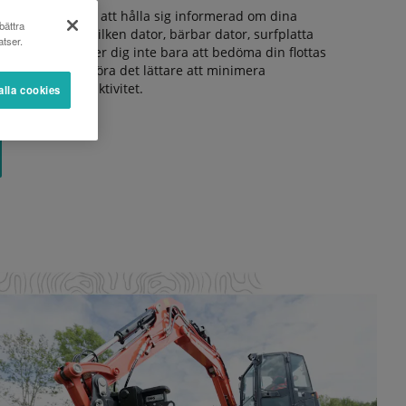
h enklare sättet att hålla sig informerad om dina
bättra
m helst. Från vilken dator, bärbar dator, surfplatta
tser.
dslösning hjälper dig inte bara att bedöma din flottas
ra säkerheten, göra det lättare att minimera
r maximal produktivitet.
alla cookies