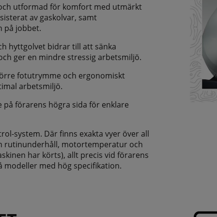
 och utformad för komfort med utmärkt
assisterat av gaskolvar, samt
n på jobbet.
hyttgolvet bidrar till att sänka
l och ger en mindre stressig arbetsmiljö.
större fotutrymme och ergonomiskt
imal arbetsmiljö.
e på förarens högra sida för enklare
rol-system. Där finns exakta vyer över all
om rutinunderhåll, motortemperatur och
inen har körts), allt precis vid förarens
 på modeller med hög specifikation.