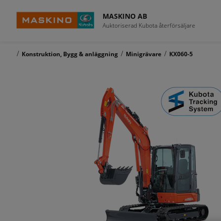
MASKINO AB
Auktoriserad Kubota återförsäljare
/
/
/
Konstruktion, Bygg & anläggning
Minigrävare
KX060-5