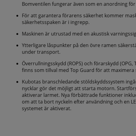
Bomventilen fungerar även som en anordning fö
För att garantera förarens säkerhet kommer mask
säkerhetsspaken är i ingrepp.
Maskinen är utrustad med en akustisk varningssig
Ytterligare låspunkter på den övre ramen säkerstä
under transport.
Överrullningsskydd (ROPS) och förarskydd (OPG, T
finns som tillval med Top Guard för att maximera
Kubotas branschledande stöldskyddssystem ing
nycklar gör det möjligt att starta motorn. Start
aktiverar larmet. Nya förbättrade funktioner ink
om att ta bort nyckeln efter användning och en LE
systemet är aktiverat.