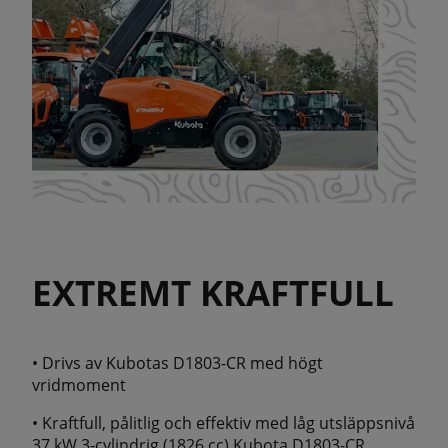
EXTREMT KRAFTFULL
• Drivs av Kubotas D1803-CR med högt
vridmoment
• Kraftfull, pålitlig och effektiv med låg utsläppsnivå
37 kW 3-cylindrig (1826 cc) Kubota D1803-CR