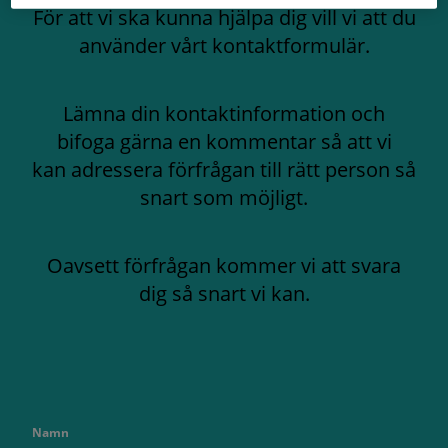
För att vi ska kunna hjälpa dig vill vi att du
använder vårt kontaktformulär.
Lämna din kontaktinformation och
bifoga gärna en kommentar så att vi
kan adressera förfrågan till rätt person så
snart som möjligt.
Oavsett förfrågan kommer vi att svara
dig så snart vi kan.
Namn